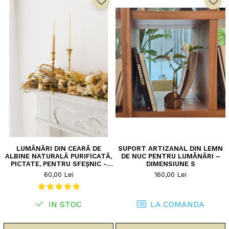
LUMÂNĂRI DIN CEARĂ DE
SUPORT ARTIZANAL DIN LEMN
ALBINE NATURALĂ PURIFICATĂ,
DE NUC PENTRU LUMÂNĂRI –
PICTATE, PENTRU SFEȘNIC -
DIMENSIUNE S
PACHET 2 BUCĂȚI
60,00 Lei
160,00 Lei
IN STOC
LA COMANDA