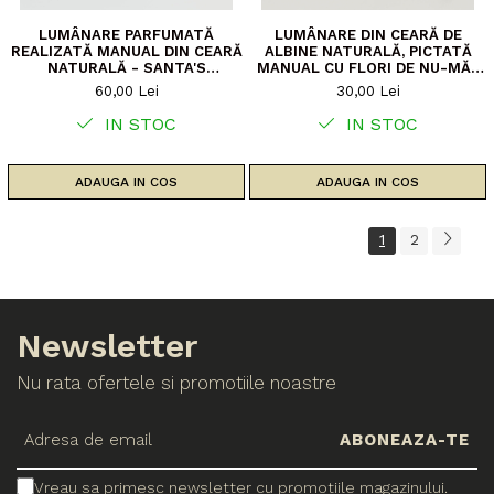
LUMÂNARE PARFUMATĂ
LUMÂNARE DIN CEARĂ DE
REALIZATĂ MANUAL DIN CEARĂ
ALBINE NATURALĂ, PICTATĂ
NATURALĂ - SANTA'S
MANUAL CU FLORI DE NU-MĂ-
WORKSHOP
UITA
60,00 Lei
30,00 Lei
IN STOC
IN STOC
ADAUGA IN COS
ADAUGA IN COS
1
2
Newsletter
Nu rata ofertele si promotiile noastre
Vreau sa primesc newsletter cu promotiile magazinului.