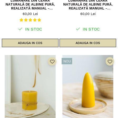
LUMÂNARE DIN CEARĂ
LUMÂNARE DIN CEARĂ
NATURALĂ DE ALBINE PURĂ,
NATURALĂ DE ALBINE PURĂ,
REALIZATĂ MANUAL -
REALIZATĂ MANUAL -
MUȘEȚELUL
MUȘEȚELUL
60,00 Lei
60,00 Lei
IN STOC
IN STOC
ADAUGA IN COS
ADAUGA IN COS
NOU