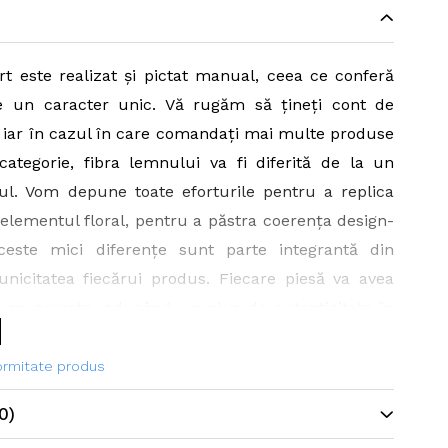
rt este realizat și pictat manual, ceea ce conferă
se un caracter unic. Vă rugăm să țineți cont de
, iar în cazul în care comandați mai multe produse
categorie, fibra lemnului va fi diferită de la un
tul. Vom depune toate eforturile pentru a replica
 elementul floral, pentru a păstra coerența design-
ceste mici diferențe sunt parte integrantă din
unicitatea fiecărui produs. Fiecare piesă va avea
ia sa poveste, aducând un plus de autenticitate în
voastră.
formitate produs
.8 x 6.8 x 7.5 cm
0)
lementului metalic:
2.2 cm