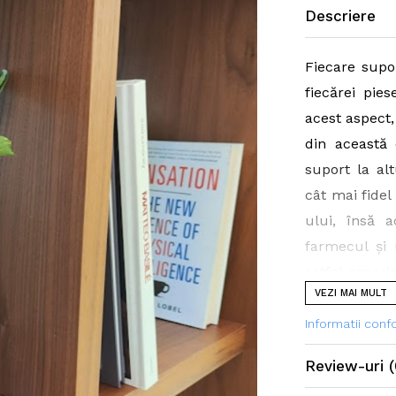
Descriere
Fiecare supo
fiecărei pie
acest aspect
din această 
suport la al
cât mai fidel
ului, însă a
farmecul și 
astfel propr
VEZI MAI MULT
casa dumnea
Informatii con
Dimensiuni:
6
Review-uri
(
Diametrul e