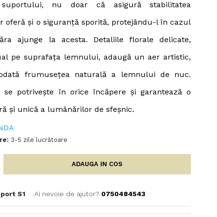
 suportului, nu doar că asigură stabilitatea
r oferă și o siguranță sporită, protejându-l în cazul
ăra ajunge la acesta. Detaliile florale delicate,
al pe suprafața lemnului, adaugă un aer artistic,
todată frumusețea naturală a lemnului de nuc.
 se potrivește în orice încăpere și garantează o
ură și unică a lumânărilor de sfeșnic.
NDA
re:
3-5 zile lucrătoare
ADAUGA IN COS
port S1
Ai nevoie de ajutor?
0750484543