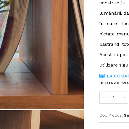
construcția
lumânării, da
în care flac
pictate manu
păstrând to
Acest suport
utilizare sig
LA COMA
Durata de livra
Cod Produs:
Su