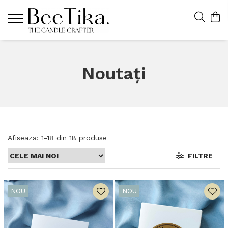
Noutați
Afiseaza:
1-
18
din
18
produse
FILTRE
NOU
NOU